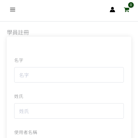
跳
至
主
要
學員註冊
內
容
名字
姓氏
使用者名稱