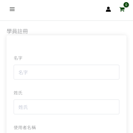
跳
至
主
要
學員註冊
內
容
名字
姓氏
使用者名稱