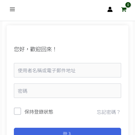
跳
至
主
要
內
容
您好，歡迎回來！
保持登錄狀態
忘記密碼？
登入