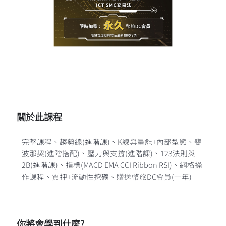
關於此課程
完整課程、
趨勢線(進階課)
、
K線與量能+內部型態
、
斐
波那契(進階搭配)
、
壓力與支撐(進階課)
、
123法則與
2B(進階課)
、
指標(MACD EMA CCI Ribbon RSI)
、
網格操
作課程
、
質押+流動性挖礦
、
贈送幣旅DC會員(一年)
你將會學到什麼?