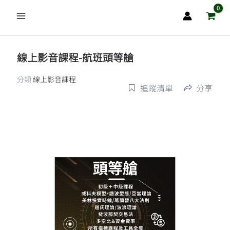
跳
至
主
要
線上影音課程-航班頭等艙
內
容
分類
線上影音課程
追蹤清單
分享