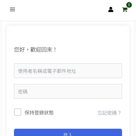
跳
至
主
要
內
容
您好，歡迎回來！
保持登錄狀態
忘記密碼？
登入