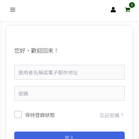
跳
至
主
要
內
容
您好，歡迎回來！
保持登錄狀態
忘記密碼？
登入