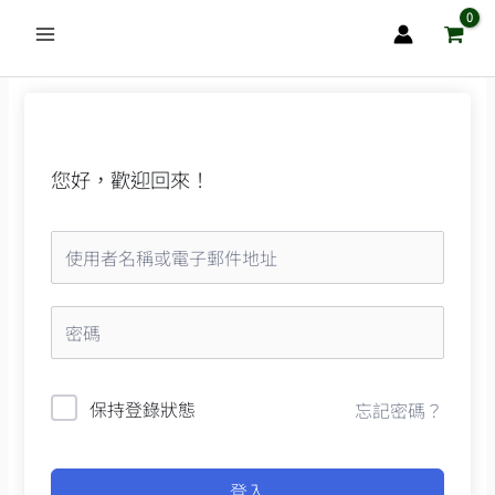
跳
至
主
要
內
容
您好，歡迎回來！
保持登錄狀態
忘記密碼？
登入