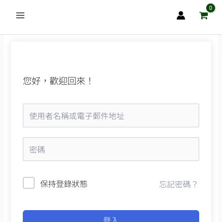
跳
至
主
要
內
容
您好，歡迎回來！
保持登錄狀態
忘記密碼？
登入