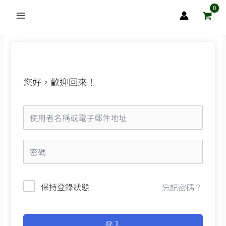
跳
至
主
要
內
容
您好，歡迎回來！
保持登錄狀態
忘記密碼？
登入