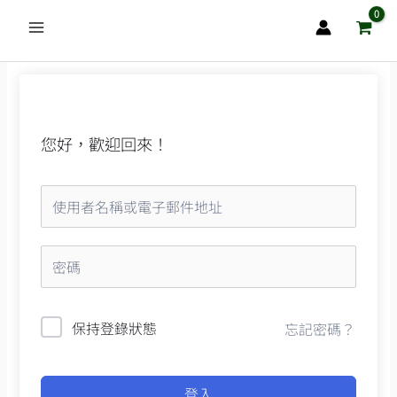
跳
至
主
要
內
容
您好，歡迎回來！
保持登錄狀態
忘記密碼？
登入