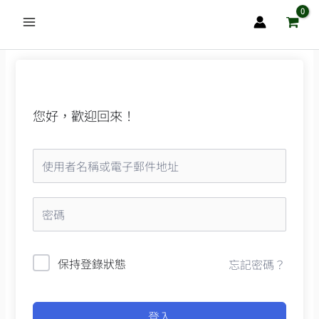
跳
至
主
要
內
容
您好，歡迎回來！
保持登錄狀態
忘記密碼？
登入