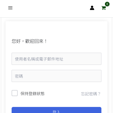
跳
至
主
要
內
容
您好，歡迎回來！
保持登錄狀態
忘記密碼？
登入