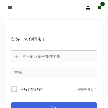
跳
至
主
要
內
容
您好，歡迎回來！
保持登錄狀態
忘記密碼？
登入