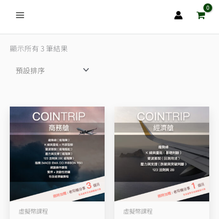
跳
至
主
要
顯示所有 3 筆結果
內
容
虛擬幣課程
虛擬幣課程